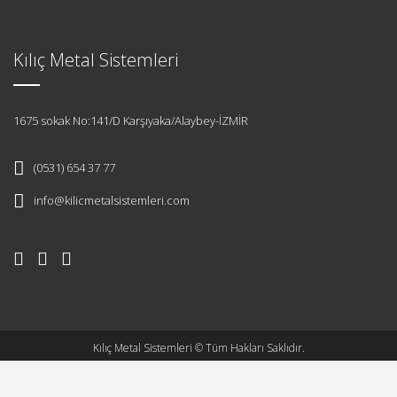
Kılıç Metal Sistemleri
1675 sokak No:141/D Karşıyaka/Alaybey-İZMİR
(0531) 654 37 77
info@kilicmetalsistemleri.com
Kılıç Metal Sistemleri © Tüm Hakları Saklıdır.