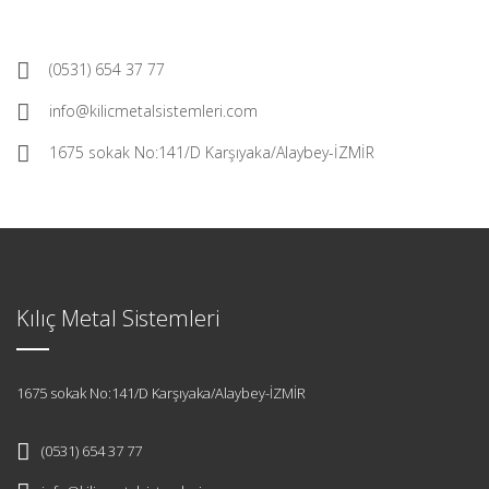
(0531) 654 37 77
info@kilicmetalsistemleri.com
1675 sokak No:141/D Karşıyaka/Alaybey-İZMİR
Kılıç Metal Sistemleri
1675 sokak No:141/D Karşıyaka/Alaybey-İZMİR
(0531) 654 37 77